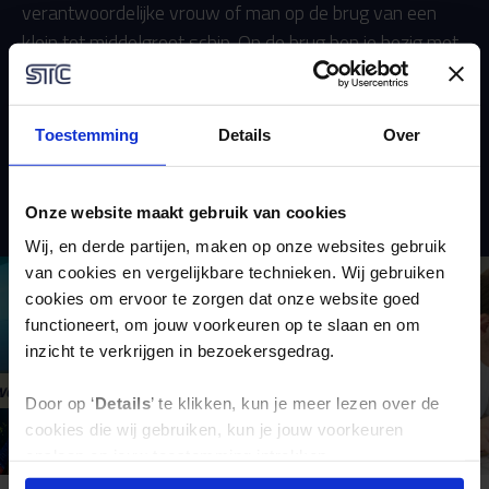
verantwoordelijke vrouw of man op de brug van een
klein tot middelgroot schip. Op de brug ben je bezig met
het besturen van het schip (manoeuvreren) en houdt je
contact met de wal. Ook ben je verantwoordelijk voor
de navigatie. Dit betekent dat je continu rekening moet
Toestemming
Details
Over
houden met weersomstandigheden, stroming en de
andere schepen die om je heen varen.
Onze website maakt gebruik van cookies
Wij, en derde partijen, maken op onze websites gebruik
van cookies en vergelijkbare technieken. Wij gebruiken
cookies om ervoor te zorgen dat onze website goed
functioneert, om jouw voorkeuren op te slaan en om
inzicht te verkrijgen in bezoekersgedrag.
"“Het vissen zit me in het bloed
at is er
daar wil ik ook mijn beroep van
Door op ‘
Details
’ te klikken, kun je meer lezen over de
maken” (visserij)"
cookies die wij gebruiken, kun je jouw voorkeuren
opslaan en jouw toestemming intrekken.