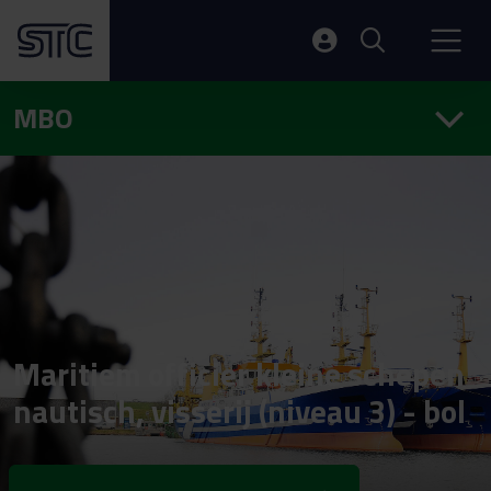
MBO
Maritiem officier kleine schepen
nautisch, visserij (niveau 3) - bol