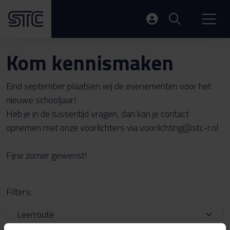
Kom kennismaken
Eind september plaatsen wij de evenementen voor het
nieuwe schooljaar!
Heb je in de tussentijd vragen, dan kan je contact
opnemen met onze voorlichters via voorlichting@stc-r.nl
Fijne zomer gewenst!
Filters: