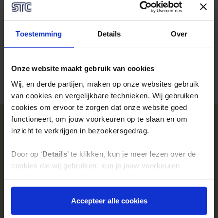
Toestemming
Details
Over
Onze website maakt gebruik van cookies
Wij, en derde partijen, maken op onze websites gebruik
Er staan momenteel geen dagen gepland.
van cookies en vergelijkbare technieken. Wij gebruiken
cookies om ervoor te zorgen dat onze website goed
functioneert, om jouw voorkeuren op te slaan en om
inzicht te verkrijgen in bezoekersgedrag.
Door op ‘
Details
’ te klikken, kun je meer lezen over de
Leerroutes
cookies die wij gebruiken, kun je jouw voorkeuren
opslaan en jouw toestemming intrekken.
Vmbo
Mbo
Door op ‘
Accepteer alle cookie
s
’ te klikken, ga je
Accepteer alle cookies
Hbo & master
akkoord met het gebruik van alle cookies zoals