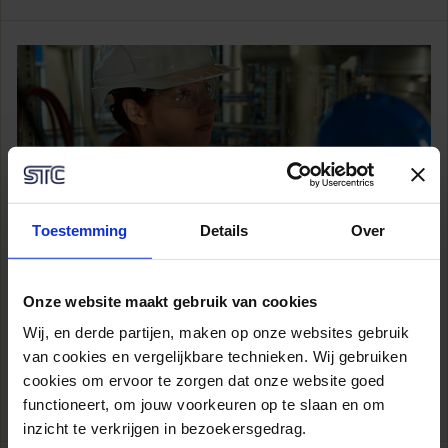
Operationeel technicus (niveau 3) - bol
Toestemming
Details
Over
Als operationeel technicus houd je je bezig met
technische installaties en grote machines. Meestal werk
je in een productieomgeving waar het jouw taak is om de
Onze website maakt gebruik van cookies
installatie te laten draaien. Jij weet hoe de techniek werkt
Wij, en derde partijen, maken op onze websites gebruik
die nodig is om dingen te...
van cookies en vergelijkbare technieken. Wij gebruiken
cookies om ervoor te zorgen dat onze website goed
Aanmelden
Bekijk de opleiding
functioneert, om jouw voorkeuren op te slaan en om
inzicht te verkrijgen in bezoekersgedrag.