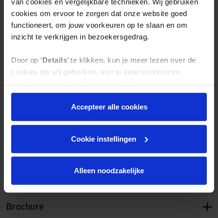
van cookies en vergelijkbare technieken. Wij gebruiken
Wat ga je leren?
cookies om ervoor te zorgen dat onze website goed
functioneert, om jouw voorkeuren op te slaan en om
inzicht te verkrijgen in bezoekersgedrag.
Wat kun je worden?
Door op ‘
Details
’ te klikken, kun je meer lezen over de
Wat ga je verdienen?
cookies die wij gebruiken, kun je jouw voorkeuren
opslaan en jouw toestemming intrekken.
Toelating
Door op ‘
Accepteer alle cookie
s
’ te klikken, ga je
Accepteer alle cookies
akkoord met het gebruik van alle cookies zoals
Opleiding in cijfers
omschreven in onze
privacy- en cookieverklaring.
Cookie instellingen
Praktische informatie
Alleen noodzakelijke
Brochure