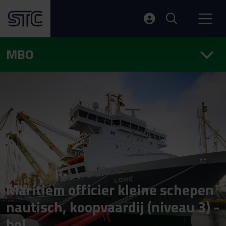
MBO
Maritiem officier kleine schepen
nautisch, koopvaardij (niveau 3) -
bol